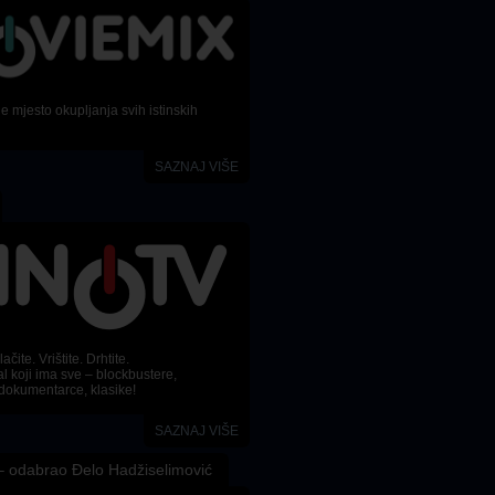
 mjesto okupljanja svih istinskih
SAZNAJ VIŠE
ačite. Vrištite. Drhtite.
l koji ima sve – blockbustere,
dokumentarce, klasike!
SAZNAJ VIŠE
 odabrao Đelo Hadžiselimović