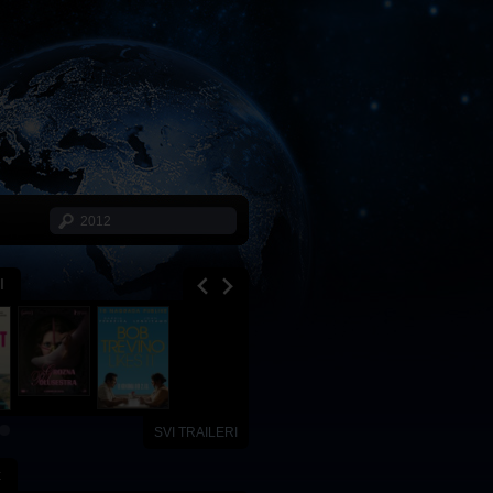
I
SVI TRAILERI
x