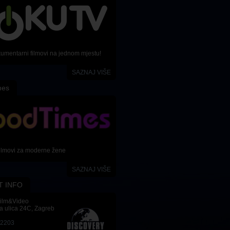
kumentarni filmovi na jednom mjestu!
SAZNAJ VIŠE
mes
ilmovi za moderne žene
SAZNAJ VIŠE
T INFO
Film&Video
a ulica 24C, Zagreb
-2203