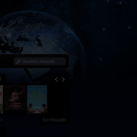
I
SVI TRAILERI
x