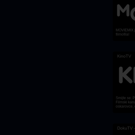
MOVIEMIX je
filmofila!
KinoTV
Smijte se. Pl
Filmski kana
oskarovce, 
DokuTV –