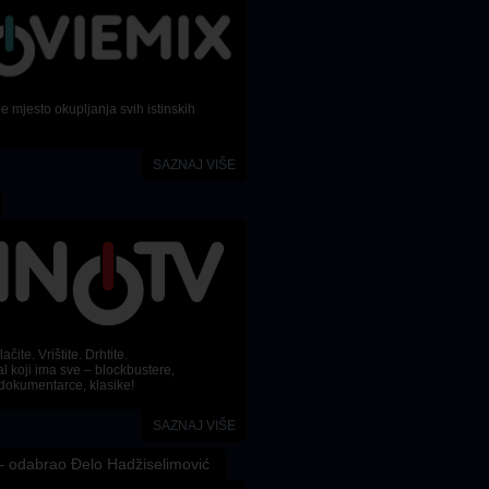
 mjesto okupljanja svih istinskih
SAZNAJ VIŠE
ačite. Vrištite. Drhtite.
l koji ima sve – blockbustere,
dokumentarce, klasike!
SAZNAJ VIŠE
 odabrao Đelo Hadžiselimović