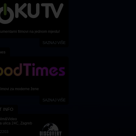
kumentarni filmovi na jednom mjestu!
SAZNAJ VIŠE
mes
ilmovi za moderne žene
SAZNAJ VIŠE
T INFO
Film&Video
a ulica 24C, Zagreb
-2203