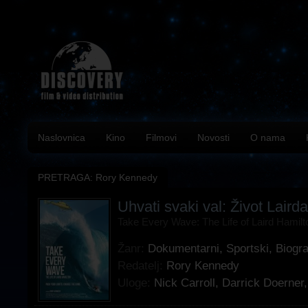
Naslovnica
Kino
Filmovi
Novosti
O nama
PRETRAGA: Rory Kennedy
Uhvati svaki val: Život Laird
Take Every Wave: The Life of Laird Hamilt
Žanr:
Dokumentarni
,
Sportski
,
Biogra
Redatelj:
Rory Kennedy
Uloge:
Nick Carroll
,
Darrick Doerner