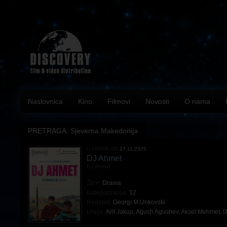
Naslovnica
Kino
Filmovi
Novosti
O nama
PRETRAGA: Sjeverna Makedonija
U KINIMA OD
27.11.2025
DJ Ahmet
DJ Ahmet
Žanr:
Drama
Kategorizacija:
12
Redatelj:
Georgi M.Unkovski
Uloge:
Arif Jakup
,
Agush Agushev
,
Aksel Mehmet
,
D