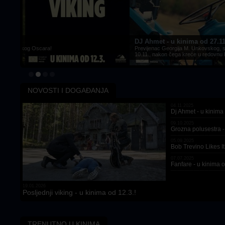
DJ Ahmet - u kinima od 27.11.!
Previjenac Georgija M. Unkovskog, snimljen u koprodukciji s Hrvatskom, svečano
10.11., nakon čega kreće u redovnu kino distribuciju diljem Hrvatske!
NOVOSTI I DOGAĐANJA
04.11.2025
Dj Ahmet - u kinima 
09.10.2025
Grozna polusestra -
05.09.2025
Bob Trevino Likes It
07.07.2025
Fanfare - u kinima o
19.01.2026
Posljednji viking - u kinima od 12.3.!
TRENUTNO U KINIMA