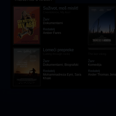
Suživot, moš mislit!
Coexistence, My Ass!
Žanr
Dokumentarni
Redatelj
Amber Fares
Lomeći prepreke
Cutting through rocks
The last viking
Žanr
Žanr
Dokumentarni
,
Biografski
Komedija
Redatelj
Redatelj
Mohammadreza Eyni
,
Sara
Ander Thomas Jen
Khaki