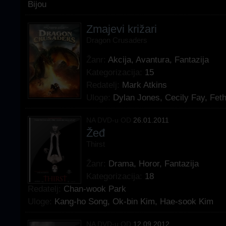
Bijou
Zmajevi križari
Dragon Crusaders
Žanr:
Akcija
,
Avantura
,
Fantazija
Kategorizacija:
15
Redatelj:
Mark Atkins
Uloge:
Dylan Jones
,
Cecily Fay
,
Fet
NA DVD-u OD
26.01.2011
Žeđ
Thirst
Žanr:
Drama
,
Horor
,
Fantazija
Kategorizacija:
18
Redatelj:
Chan-wook Park
Uloge:
Kang-ho Song
,
Ok-bin Kim
,
Hae-sook Kim
NA DVD-u OD
12.09.2012