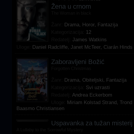
Žena u crnom
The Woman in black
Žanr:
Drama
,
Horor
,
Fantazija
Kategorizacija:
12
Redatelj:
James Watkins
Uloge:
Daniel Radcliffe
,
Janet McTeer
,
Ciarán Hinds
Zaboravljeni Božić
Forgotten Christmas
Žanr:
Drama
,
Obiteljski
,
Fantazija
Kategorizacija:
Svi uzrasti
Redatelj:
Andrea Eckerbom
Uloge:
Miriam Kolstad Strand
,
Trond
Baasmo Christiansen
Uspavanka za tužan misterij
A Lullaby to the Sorrowful Mystery