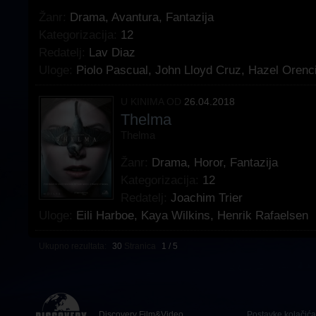
Žanr:
Drama
,
Avantura
,
Fantazija
Kategorizacija:
12
Redatelj:
Lav Diaz
Uloge:
Piolo Pascual
,
John Lloyd Cruz
,
Hazel Orenc
U KINIMA OD
26.04.2018
Thelma
Thelma
Žanr:
Drama
,
Horor
,
Fantazija
Kategorizacija:
12
Redatelj:
Joachim Trier
Uloge:
Eili Harboe
,
Kaya Wilkins
,
Henrik Rafaelsen
Ukupno rezultata:
30
Stranica
1 / 5
Discovery Film&Video
Postavke kolačića