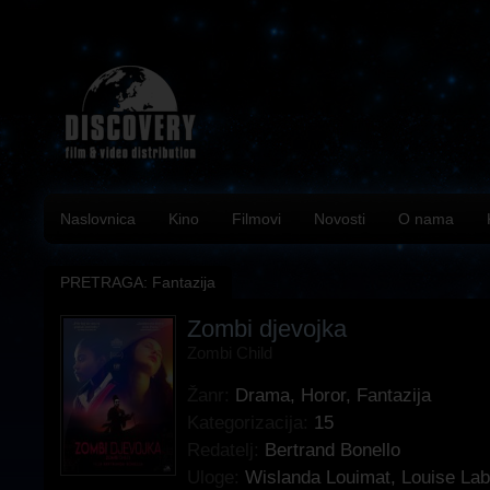
Naslovnica
Kino
Filmovi
Novosti
O nama
PRETRAGA: Fantazija
Zombi djevojka
Zombi Child
Žanr:
Drama
,
Horor
,
Fantazija
Kategorizacija:
15
Redatelj:
Bertrand Bonello
Uloge:
Wislanda Louimat
,
Louise La