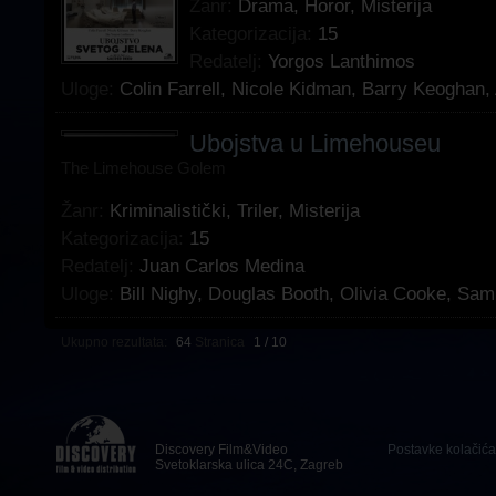
Žanr:
Drama
,
Horor
,
Misterija
Kategorizacija:
15
Redatelj:
Yorgos Lanthimos
Uloge:
Colin Farrell
,
Nicole Kidman
,
Barry Keoghan
,
Ubojstva u Limehouseu
The Limehouse Golem
Žanr:
Kriminalistički
,
Triler
,
Misterija
Kategorizacija:
15
Redatelj:
Juan Carlos Medina
Uloge:
Bill Nighy
,
Douglas Booth
,
Olivia Cooke
,
Sam
Ukupno rezultata:
64
Stranica
1 / 10
Discovery Film&Video
Postavke kolačića
Svetoklarska ulica 24C, Zagreb