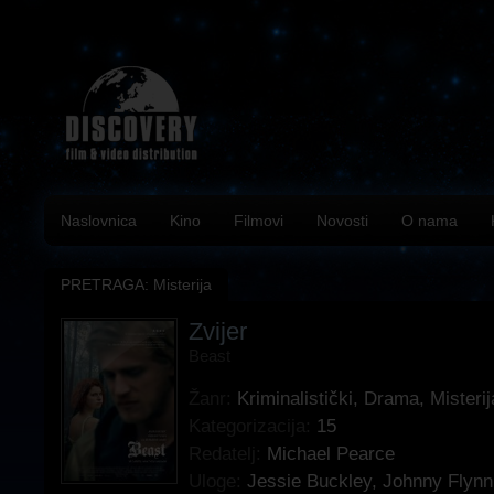
Naslovnica
Kino
Filmovi
Novosti
O nama
PRETRAGA: Misterija
Zvijer
Beast
Žanr:
Kriminalistički
,
Drama
,
Misterij
Kategorizacija:
15
Redatelj:
Michael Pearce
Uloge:
Jessie Buckley
,
Johnny Flynn