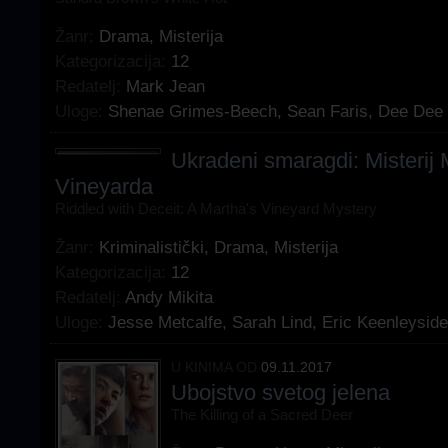
Žanr:
Drama
,
Misterija
Kategorizacija:
12
Redatelj:
Mark Jean
Uloge:
Shenae Grimes-Beech
,
Sean Faris
,
Dee Dee 
Ukradeni smaragdi: Misterij 
Vineyarda
Riddled with Deceit: A Martha's Vineyard Mystery
Žanr:
Kriminalistički
,
Drama
,
Misterija
Kategorizacija:
12
Redatelj:
Andy Mikita
Uloge:
Jesse Metcalfe
,
Sarah Lind
,
Eric Keenleyside
U KINIMA OD
09.11.2017
Ubojstvo svetog jelena
The Killing of a Sacred Deer