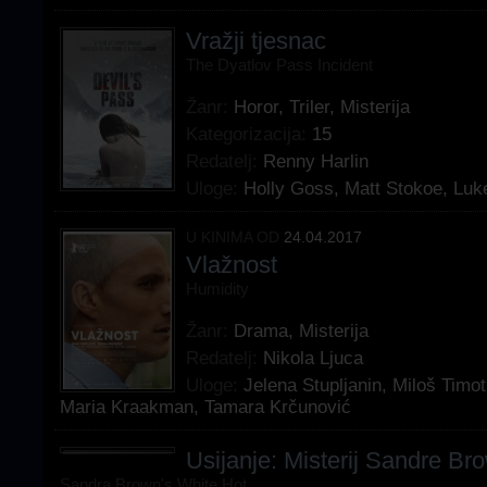
Vražji tjesnac
The Dyatlov Pass Incident
Žanr:
Horor
,
Triler
,
Misterija
Kategorizacija:
15
Redatelj:
Renny Harlin
Uloge:
Holly Goss
,
Matt Stokoe
,
Luke
U KINIMA OD
24.04.2017
Vlažnost
Humidity
Žanr:
Drama
,
Misterija
Redatelj:
Nikola Ljuca
Uloge:
Jelena Stupljanin
,
Miloš Timot
Maria Kraakman
,
Tamara Krčunović
Usijanje: Misterij Sandre Br
Sandra Brown's White Hot