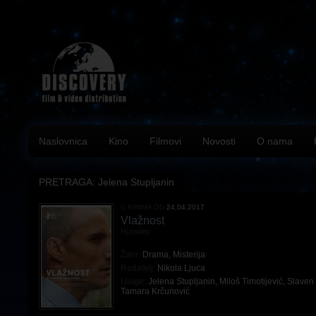
Naslovnica
Kino
Filmovi
Novosti
O nama
PRETRAGA: Jelena Stupljanin
U KINIMA OD
24.04.2017
Vlažnost
Humidity
Žanr:
Drama
,
Misterija
Redatelj:
Nikola Ljuca
Uloge:
Jelena Stupljanin
,
Miloš Timotijević
,
Slaven
Tamara Krčunović