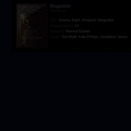
Blagoslov
Benediction
Žanr:
Drama
,
Ratni
,
Povijesni
,
Biografski
Kategorizacija:
12
Redatelj:
Terence Davies
Uloge:
Tom Blyth
,
Kate Phillips
,
Geraldine James