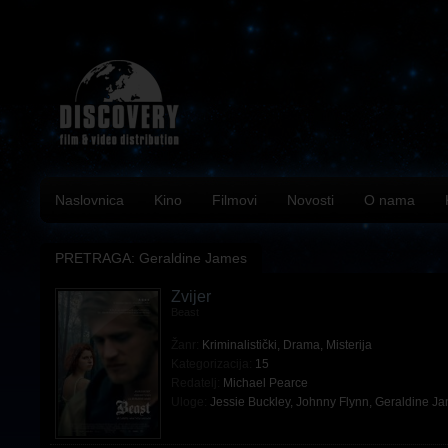
Naslovnica
Kino
Filmovi
Novosti
O nama
PRETRAGA: Geraldine James
Zvijer
Beast
Žanr:
Kriminalistički
,
Drama
,
Misterija
Kategorizacija:
15
Redatelj:
Michael Pearce
Uloge:
Jessie Buckley
,
Johnny Flynn
,
Geraldine J