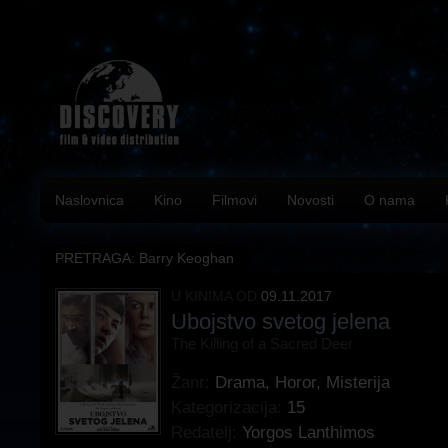
Naslovnica
Kino
Filmovi
Novosti
O nama
PRETRAGA: Barry Keoghan
U KINIMA OD
09.11.2017
Ubojstvo svetog jelena
The Killing of a Sacred Deer
Žanr:
Drama
,
Horor
,
Misterija
Kategorizacija:
15
Redatelj:
Yorgos Lanthimos