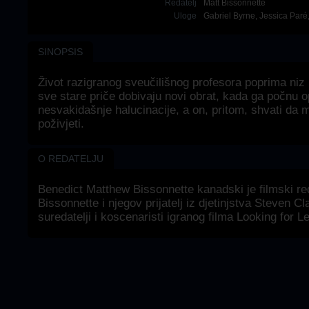
Redatelj
Matt Bissonnette
Uloge
Gabriel Byrne
,
Jessica Paré
SINOPSIS
Život razigranog sveučilišnog profesora poprima niz 
sve stare priče dobivaju novi obrat, kada ga počnu o
nesvakidašnje halucinacije, a on, pritom, shvati da
poživjeti.
O REDATELJU
Benedict Matthew Bissonnette kanadski je filmski reda
Bissonnette i njegov prijatelj iz djetinjstva Steven Cl
suredatelji i koscenaristi igranog filma Looking for L