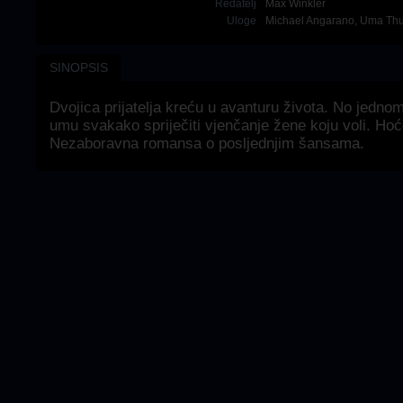
Redatelj
Max Winkler
Uloge
Michael Angarano
,
Uma Th
SINOPSIS
Dvojica prijatelja kreću u avanturu života. No jednom
umu svakako spriječiti vjenčanje žene koju voli. Hoć
Nezaboravna romansa o posljednjim šansama.