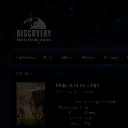
Naslovnica
Kino
Filmovi
Novosti
O nama
O FILMU
Moja cura se udaje
Ceremony (Ceremony)
Žanr
Komedija
,
Romantika
Kategorizacija
12
Trajanje
89 min.
Godina
2010
Zemlja
SAD