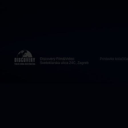
Discovery Film&Video
Postavke kolačića
Svetoklarska ulica 24C, Zagreb