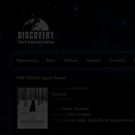
Naslovnica
Kino
Filmovi
Novosti
O nama
PRETRAGA: Agata Buzek
U KINIMA OD
15.09.2016
Nevine
The Innocents
Žanr:
Drama
,
Povijesni
Redatelj:
Anne Fontaine
Uloge:
Lou de Laâge
,
Agata Buzek
,
Agata Kulesza