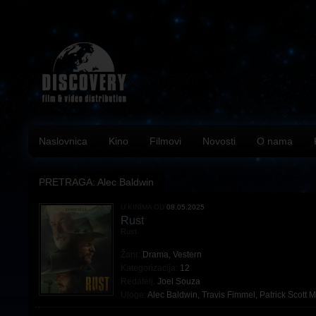
Naslovnica
Kino
Filmovi
Novosti
O nama
PRETRAGA: Alec Baldwin
U KINIMA OD
08.05.2025
Rust
Rust
Žanr:
Drama
,
Vestern
Kategorizacija:
12
Redatelj:
Joel Souza
Uloge:
Alec Baldwin
,
Travis Fimmel
,
Patrick Scott 