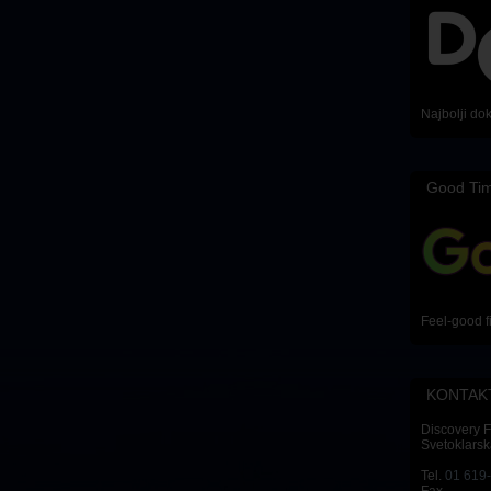
Najbolji do
Good Ti
Feel-good f
KONTAK
Discovery 
Svetoklarsk
Tel.
01 619
Fax.