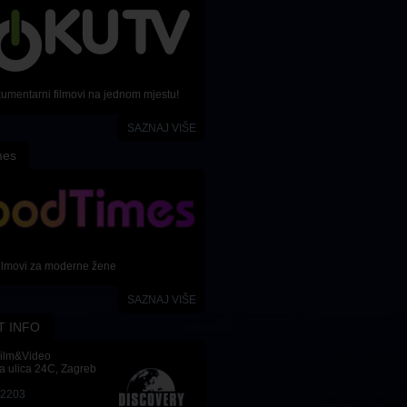
kumentarni filmovi na jednom mjestu!
SAZNAJ VIŠE
mes
ilmovi za moderne žene
SAZNAJ VIŠE
T INFO
Film&Video
a ulica 24C, Zagreb
-2203