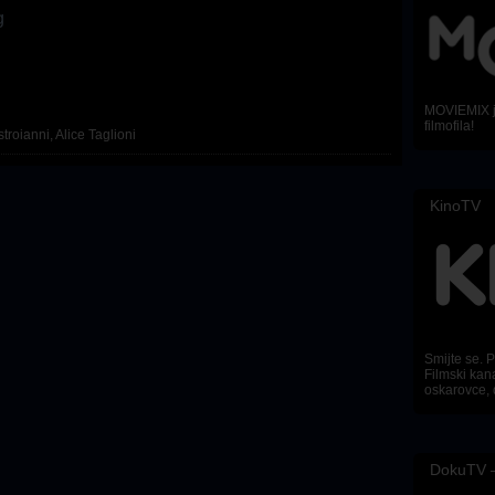
g
MOVIEMIX je
filmofila!
troianni
,
Alice Taglioni
KinoTV
Smijte se. Pl
Filmski kana
oskarovce, 
DokuTV –