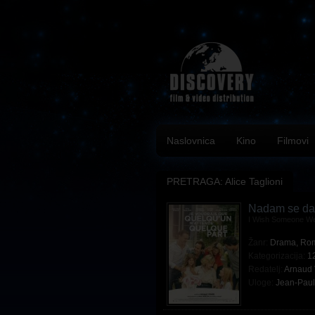
Naslovnica
Kino
Filmovi
PRETRAGA: Alice Taglioni
Nadam se da
I Wish Someone We
Žanr:
Drama
,
Rom
Kategorizacija:
1
Redatelj:
Arnaud 
Uloge:
Jean-Pau