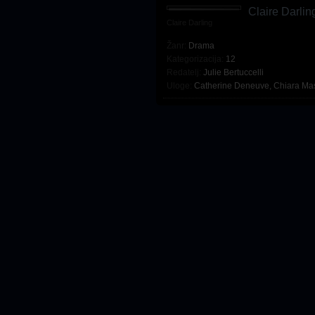
Claire Darlin
Claire Darling
Žanr:
Drama
Kategorizacija:
12
Redatelj:
Julie Bertuccelli
Uloge:
Catherine Deneuve
,
Chiara Mas