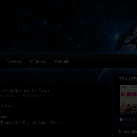
Novosti
O nama
Kontakt
TRAILER
 me netko negdje čeka
re Waiting for Me Somewhere
antika
2
Viard
l Rouve
,
Alice Taglioni
,
Aurore Clement
MovieMi