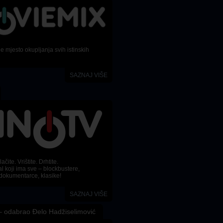
 mjesto okupljanja svih istinskih
SAZNAJ VIŠE
ačite. Vrištite. Drhtite.
l koji ima sve – blockbustere,
dokumentarce, klasike!
SAZNAJ VIŠE
 odabrao Đelo Hadžiselimović