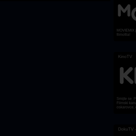
MOVIEMIX je
filmofila!
KinoTV
Smijte se. Pl
Filmski kana
oskarovce, 
DokuTV –