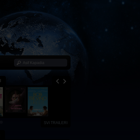
I
SVI TRAILERI
x