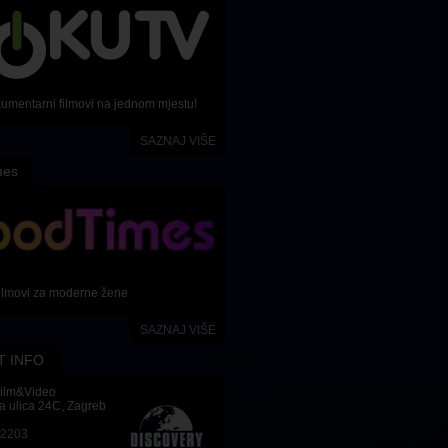
kumentarni filmovi na jednom mjestu!
SAZNAJ VIŠE
mes
ilmovi za moderne žene
SAZNAJ VIŠE
T INFO
Film&Video
a ulica 24C, Zagreb
-2203