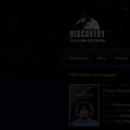
Naslovnica
Kino
Filmovi
PRETRAGA: Asif Kapadia
U KINIMA OD
23.01
Diego Marad
Diego Maradona
Žanr:
Dokumenta
Kategorizacija:
1
Redatelj:
Asif Ka
Uloge:
Pelé
,
Die