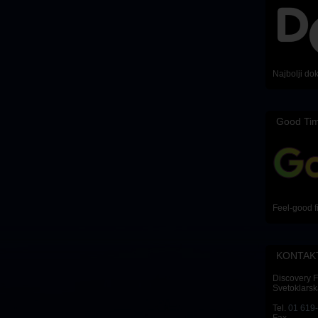
Najbolji do
Good Ti
Feel-good f
KONTAK
Discovery 
Svetoklarsk
Tel.
01 619
Fax.