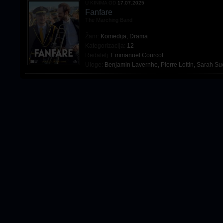
U KINIMA OD
17.07.2025
Fanfare
The Marching Band
Žanr:
Komedija
,
Drama
Kategorizacija:
12
Redatelj:
Emmanuel Courcol
Uloge:
Benjamin Lavernhe
,
Pierre Lottin
,
Sarah Su