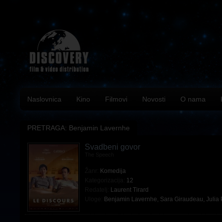
Naslovnica
Kino
Filmovi
Novosti
O nama
PRETRAGA: Benjamin Lavernhe
Svadbeni govor
The Speech
Žanr:
Komedija
Kategorizacija:
12
Redatelj:
Laurent Tirard
Uloge:
Benjamin Lavernhe
,
Sara Giraudeau
,
Julia 