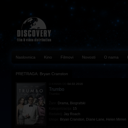
Naslovnica
Kino
Filmovi
Novosti
O nama
PRETRAGA: Bryan Cranston
U KINIMA OD
04.02.2016
Trumbo
Trumbo
Žanr:
Drama
,
Biografski
Kategorizacija:
15
Redatelj:
Jay Roach
Uloge:
Bryan Cranston
,
Diane Lane
,
Helen Mirren