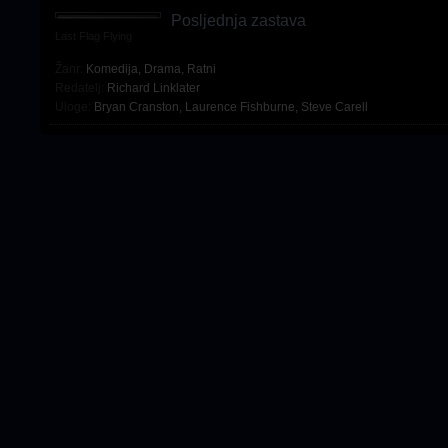
Posljednja zastava
Last Flag Flying
Žanr:
Komedija
,
Drama
,
Ratni
Redatelj:
Richard Linklater
Uloge:
Bryan Cranston
,
Laurence Fishburne
,
Steve Carell