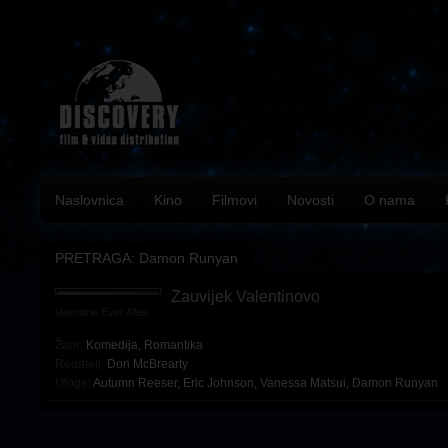
Naslovnica
Kino
Filmovi
Novosti
O nama
PRETRAGA: Damon Runyan
Zauvijek Valentinovo
Valentine Ever After
Žanr:
Komedija
,
Romantika
Redatelj:
Don McBrearty
Uloge:
Autumn Reeser
,
Eric Johnson
,
Vanessa Matsui
,
Damon Runyan