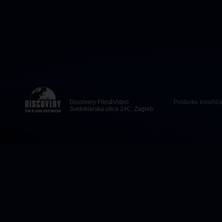
Discovery Film&Video
Postavke kolačića
Svetoklarska ulica 24C, Zagreb