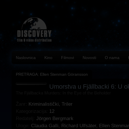
Naslovnica
Kino
Filmovi
Novosti
O nama
PRETRAGA: Ellen Stenman Göransson
Umorstva u Fjällbacki 6: U 
The Fjällbacka Murders: In the Eye of the Beholder
Žanr:
Kriminalistički
,
Triler
Kategorizacija:
12
Redatelj:
Jörgen Bergmark
Uloge:
Claudia Galli
,
Richard Ulfsäter
,
Ellen Stenma