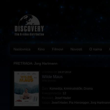
Naslovnica
Kino
Filmovi
Novosti
O nama
PRETRAGA: Jorg Hartmann
U KINIMA OD
19.07.2018
Wilde Maus
Wild Mouse
Žanr:
Komedija
,
Kriminalistički
,
Drama
Kategorizacija:
12
Redatelj:
Josef Hader
Uloge:
Josef Hader
,
Pia Hierzegger
,
Jorg Hartman