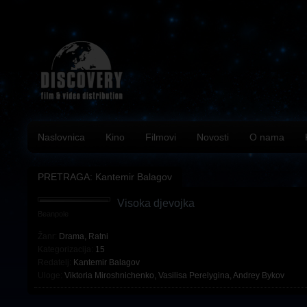
Naslovnica
Kino
Filmovi
Novosti
O nama
PRETRAGA: Kantemir Balagov
Visoka djevojka
Beanpole
Žanr:
Drama
,
Ratni
Kategorizacija:
15
Redatelj:
Kantemir Balagov
Uloge:
Viktoria Miroshnichenko
,
Vasilisa Perelygina
,
Andrey Bykov