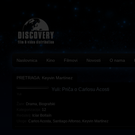
Naslovnica
Kino
Filmovi
Novosti
O nama
PRETRAGA: Keyvin Martínez
Yuli: Priča o Carlosu Acosti
Yuli
Žanr:
Drama
,
Biografski
Kategorizacija:
12
Redatelj:
Icíar Bollaín
Uloge:
Carlos Acosta
,
Santiago Alfonso
,
Keyvin Martínez