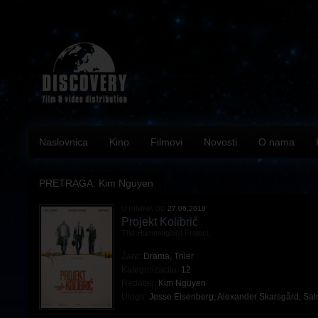
Naslovnica
Kino
Filmovi
Novosti
O nama
PRETRAGA: Kim Nguyen
U KINIMA OD
27.06.2019
Projekt Kolibrić
The Hummingbird Project
Žanr:
Drama
,
Triler
Kategorizacija:
12
Redatelj:
Kim Nguyen
Uloge:
Jesse Eisenberg
,
Alexander Skarsgård
,
Sal