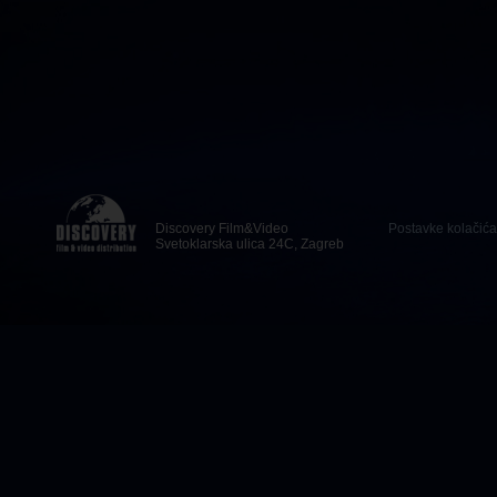
Discovery Film&Video
Postavke kolačića
Svetoklarska ulica 24C, Zagreb