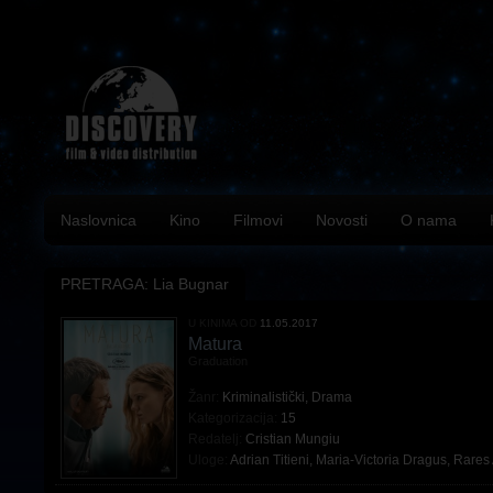
Naslovnica
Kino
Filmovi
Novosti
O nama
PRETRAGA: Lia Bugnar
U KINIMA OD
11.05.2017
Matura
Graduation
Žanr:
Kriminalistički
,
Drama
Kategorizacija:
15
Redatelj:
Cristian Mungiu
Uloge:
Adrian Titieni
,
Maria-Victoria Dragus
,
Rares 