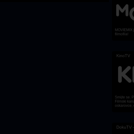
MOVIEMIX je
filmofila!
KinoTV
Smijte se. Pl
Filmski kana
oskarovce, 
DokuTV –