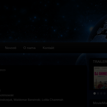
Novosti
O nama
Kontakt
TRAILER
.2023
2
kolimowski
Andrzejuk
,
Waldemar Barwinski
,
Lolita Chammah
MovieMi