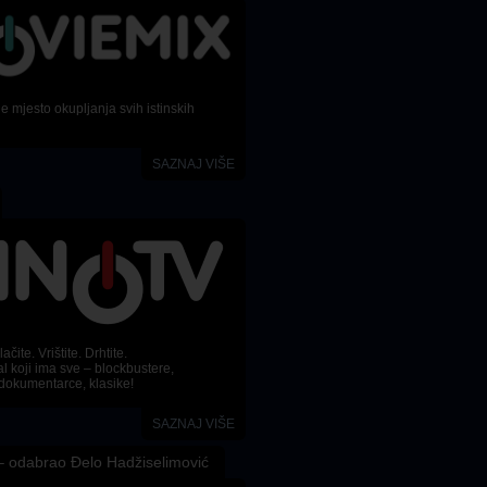
 mjesto okupljanja svih istinskih
SAZNAJ VIŠE
ačite. Vrištite. Drhtite.
l koji ima sve – blockbustere,
dokumentarce, klasike!
SAZNAJ VIŠE
 odabrao Đelo Hadžiselimović