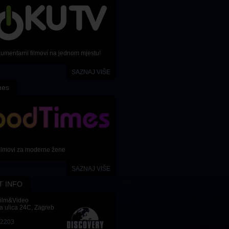
kumentarni filmovi na jednom mjestu!
SAZNAJ VIŠE
mes
ilmovi za moderne žene
SAZNAJ VIŠE
T INFO
Film&Video
a ulica 24C, Zagreb
-2203