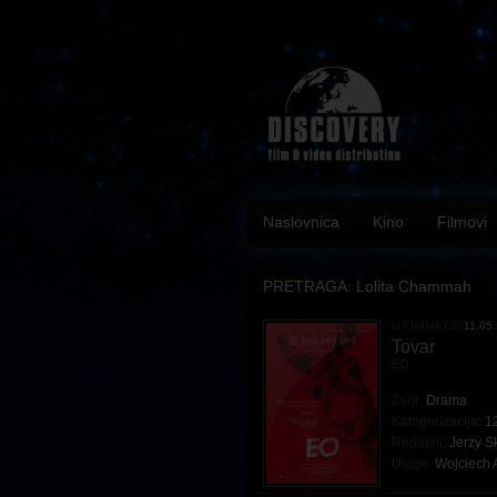
Naslovnica
Kino
Filmovi
PRETRAGA: Lolita Chammah
U KINIMA OD
11.05
Tovar
EO
Žanr:
Drama
Kategorizacija:
1
Redatelj:
Jerzy S
Uloge:
Wojciech 