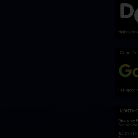
Najbolji do
Good Ti
Feel-good f
KONTAK
Discovery 
Svetoklarsk
Tel.
01 619
Fax.