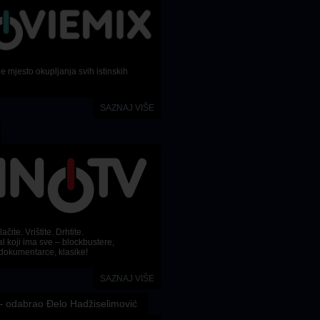
 mjesto okupljanja svih istinskih
SAZNAJ VIŠE
ačite. Vrištite. Drhtite.
l koji ima sve – blockbustere,
dokumentarce, klasike!
SAZNAJ VIŠE
 odabrao Đelo Hadžiselimović