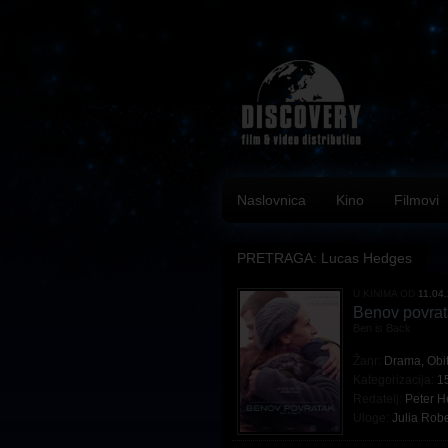
Naslovnica
Kino
Filmovi
PRETRAGA: Lucas Hedges
U KINIMA OD
11.04
Benov povra
Ben is Back
Žanr:
Drama
,
Obit
Kategorizacija:
1
Redatelj:
Peter 
Uloge:
Julia Robe