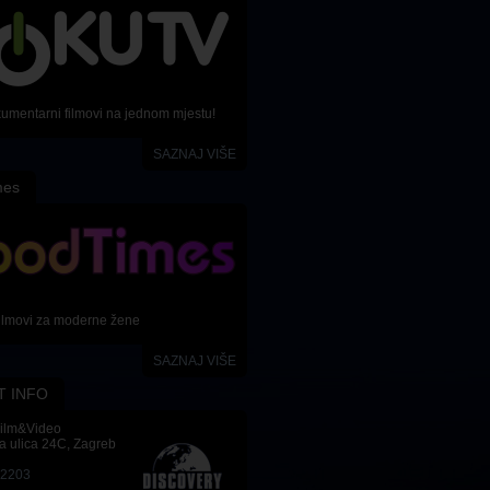
kumentarni filmovi na jednom mjestu!
SAZNAJ VIŠE
mes
ilmovi za moderne žene
SAZNAJ VIŠE
T INFO
Film&Video
a ulica 24C, Zagreb
-2203