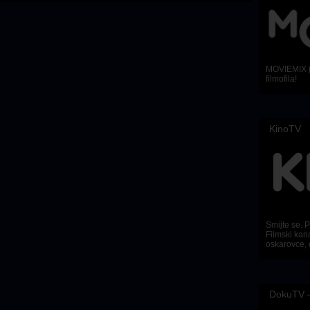
MOVIEMIX je
filmofila!
KinoTV
Smijte se. Pl
Filmski kana
oskarovce, 
DokuTV –