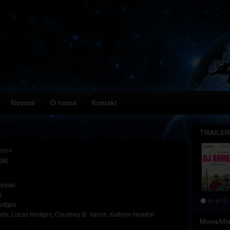
Novosti
O nama
Kontakt
TRAILER
.2019
tak
eljski
5
Hedges
rts
,
Lucas Hedges
,
Courtney B. Vance
,
Kathryn Newton
MovieMi