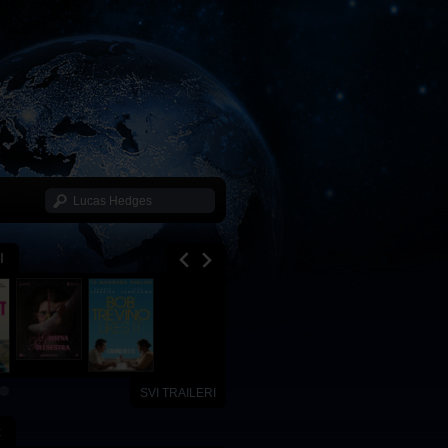
I
SVI TRAILERI
x