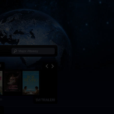
I
SVI TRAILERI
x