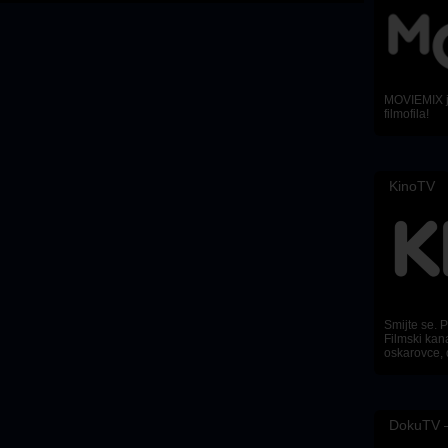
MOVIEMIX je
filmofila!
KinoTV
Smijte se. Pl
Filmski kana
oskarovce, 
DokuTV –