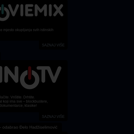
 mjesto okupljanja svih istinskih
SAZNAJ VIŠE
ačite. Vrištite. Drhtite.
l koji ima sve – blockbustere,
dokumentarce, klasike!
SAZNAJ VIŠE
 odabrao Đelo Hadžiselimović