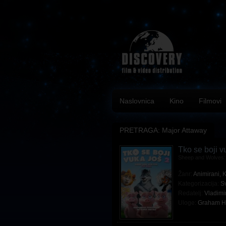
Naslovnica
Kino
Filmovi
PRETRAGA: Major Attaway
Tko se boji v
Sheep and Wolves: 
Žanr:
Animirani
,
K
Kategorizacija:
Sv
Redatelj:
Vladimi
Uloge:
Graham H