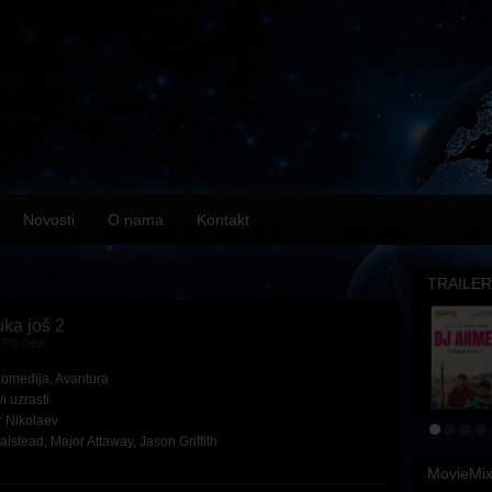
Novosti
O nama
Kontakt
TRAILER
uka još 2
Pig Deal
omedija
,
Avantura
i uzrasti
r Nikolaev
alstead
,
Major Attaway
,
Jason Griffith
MovieMi