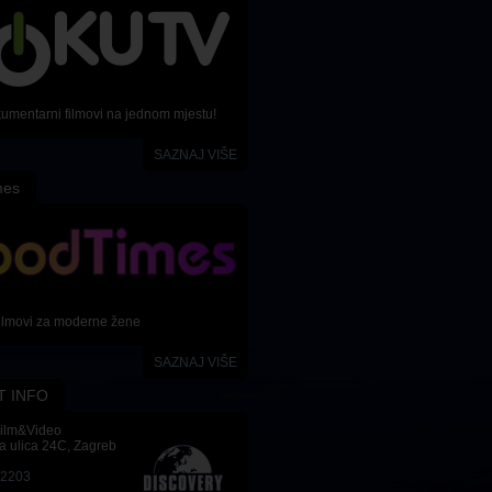
kumentarni filmovi na jednom mjestu!
SAZNAJ VIŠE
mes
ilmovi za moderne žene
SAZNAJ VIŠE
T INFO
Film&Video
a ulica 24C, Zagreb
-2203