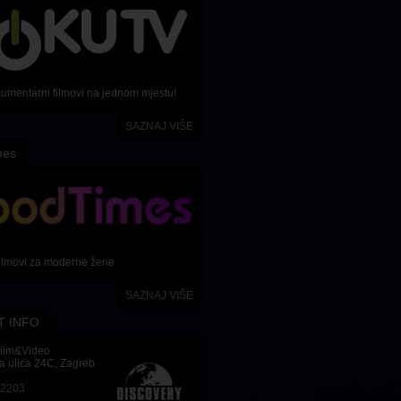
kumentarni filmovi na jednom mjestu!
SAZNAJ VIŠE
mes
ilmovi za moderne žene
SAZNAJ VIŠE
T INFO
Film&Video
a ulica 24C, Zagreb
-2203