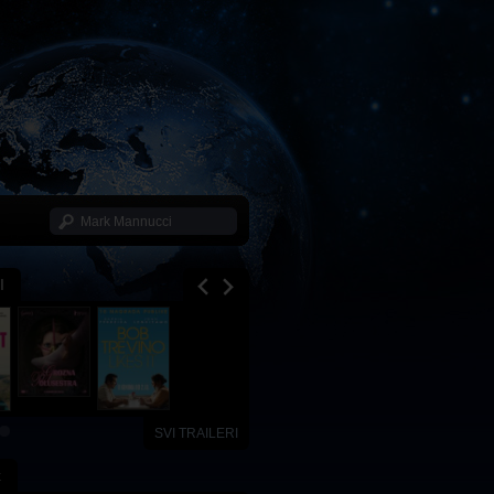
I
SVI TRAILERI
x