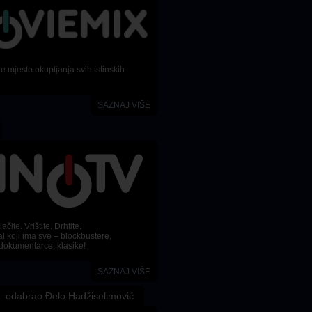
 mjesto okupljanja svih istinskih
SAZNAJ VIŠE
ačite. Vrištite. Drhtite.
l koji ima sve – blockbustere,
dokumentarce, klasike!
SAZNAJ VIŠE
 odabrao Đelo Hadžiselimović