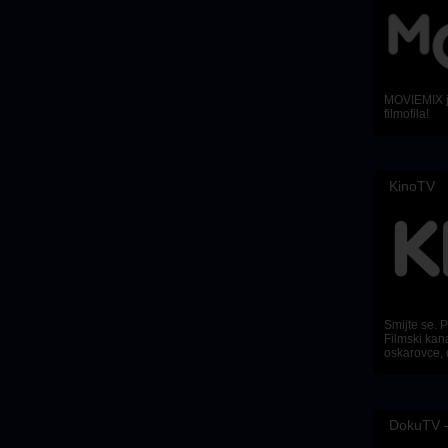
MOVIEMIX je
filmofila!
KinoTV
Smijte se. Pl
Filmski kana
oskarovce, 
DokuTV –