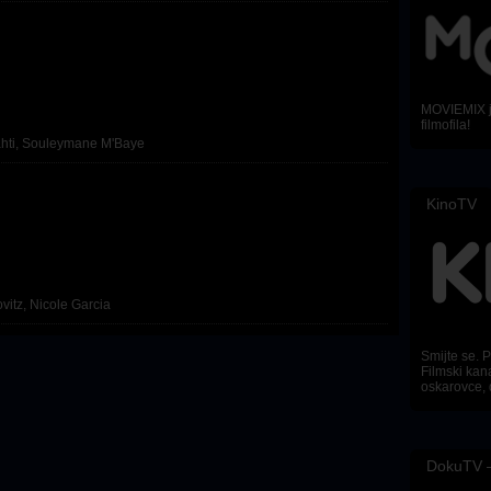
MOVIEMIX je
filmofila!
hti
,
Souleymane M'Baye
KinoTV
vitz
,
Nicole Garcia
Smijte se. Pl
Filmski kana
oskarovce, 
DokuTV –