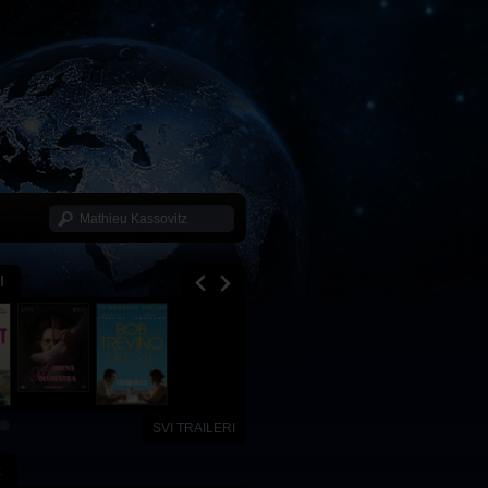
I
SVI TRAILERI
x