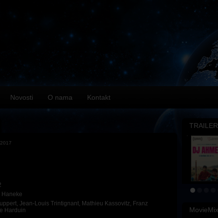
Novosti
O nama
Kontakt
TRAILER
.2017
2
l Haneke
Huppert
,
Jean-Louis Trintignant
,
Mathieu Kassovitz
,
Franz
MovieMi
ne Harduin