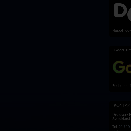
Najbolji do
Good Ti
Feel-good f
KONTAK
Discovery 
Svetoklarsk
Tel.
01 619
Fax.