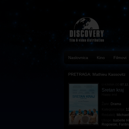
Naslovnica
Kino
Filmovi
PRETRAGA: Mathieu Kassovitz
U KINIMA OD
07.12
Sretan kraj
Happy end
Žanr:
Drama
Kategorizacija:
1
Redatelj:
Michae
Uloge:
Isabelle 
Rogowski
,
Fanti