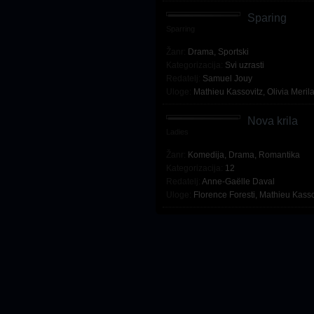
Sparing
Sparring
Žanr:
Drama
,
Sportski
Kategorizacija:
Svi uzrasti
Redatelj:
Samuel Jouy
Uloge:
Mathieu Kassovitz
,
Olivia Merila
Nova krila
Ladies
Žanr:
Komedija
,
Drama
,
Romantika
Kategorizacija:
12
Redatelj:
Anne-Gaëlle Daval
Uloge:
Florence Foresti
,
Mathieu Kasso