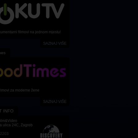
kumentarni filmovi na jednom mjestu!
SAZNAJ VIŠE
mes
ilmovi za moderne žene
SAZNAJ VIŠE
T INFO
Film&Video
a ulica 24C, Zagreb
-2203