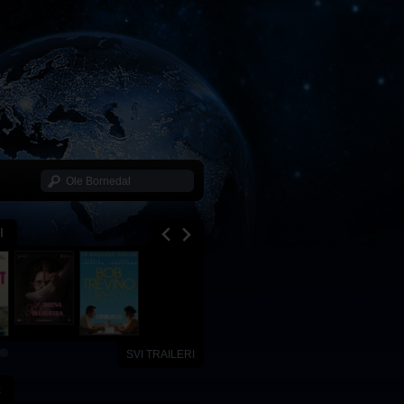
I
SVI TRAILERI
x