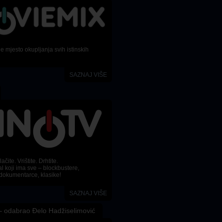
 mjesto okupljanja svih istinskih
SAZNAJ VIŠE
ačite. Vrištite. Drhtite.
l koji ima sve – blockbustere,
dokumentarce, klasike!
SAZNAJ VIŠE
 odabrao Đelo Hadžiselimović