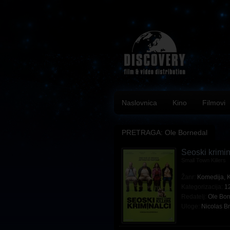
Naslovnica
Kino
Filmovi
PRETRAGA: Ole Bornedal
Seoski krimin
Small Town Killers
Žanr:
Komedija
,
K
Kategorizacija:
1
Redatelj:
Ole Bor
Uloge:
Nicolas B