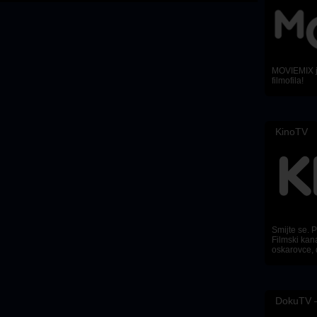
MOVIEMIX je
filmofila!
KinoTV
Smijte se. Pl
Filmski kana
oskarovce, 
DokuTV –