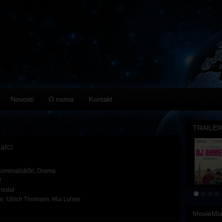
Novosti
O nama
Kontakt
TRAILER
alci
riminalistički
,
Drama
2
nedal
ro
,
Ulrich Thomsen
,
Mia Lyhne
MovieMi