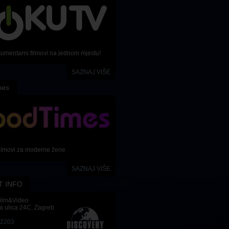
kumentarni filmovi na jednom mjestu!
SAZNAJ VIŠE
mes
ilmovi za moderne žene
SAZNAJ VIŠE
T INFO
Film&Video
a ulica 24C, Zagreb
-2203