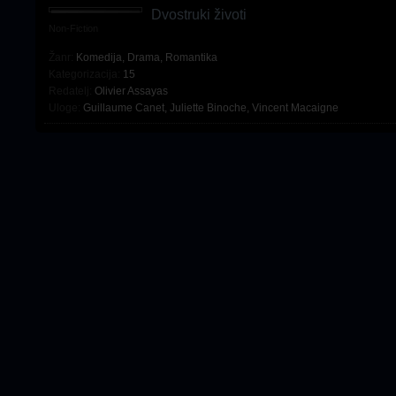
Dvostruki životi
Non-Fiction
Žanr:
Komedija
,
Drama
,
Romantika
Kategorizacija:
15
Redatelj:
Olivier Assayas
Uloge:
Guillaume Canet
,
Juliette Binoche
,
Vincent Macaigne