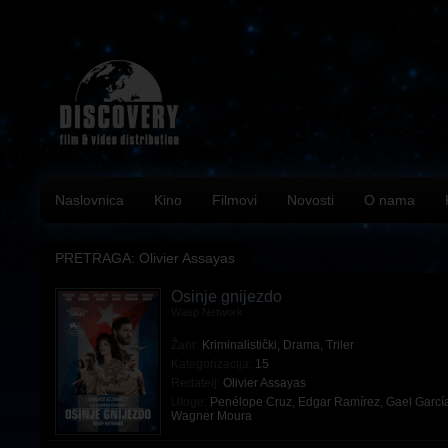
Naslovnica
Kino
Filmovi
Novosti
O nama
PRETRAGA: Olivier Assayas
Osinje gnijezdo
Wasp Network
Žanr:
Kriminalistički
,
Drama
,
Triler
Kategorizacija:
15
Redatelj:
Olivier Assayas
Uloge:
Penélope Cruz
,
Edgar Ramírez
,
Gael Garcí
Wagner Moura