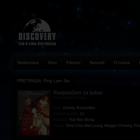
Naslovnica
Kino
Filmovi
Novosti
O nama
PRETRAGA: Ping Lam Siu
Raspoloženi za ljubav
In the Mood For Love
Žanr:
Drama
,
Romantika
Kategorizacija:
12
Redatelj:
Kar-Wai Wong
Uloge:
Tony Chiu-Wai Leung
,
Maggie Cheung
,
Pin