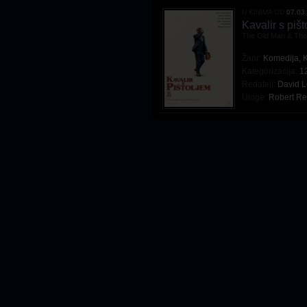
U KINIMA OD
07.03
Kavalir s piš
The Old Man & Th
Žanr:
Komedija
,
K
Kategorizacija:
1
Redatelj:
David 
Uloge:
Robert Re