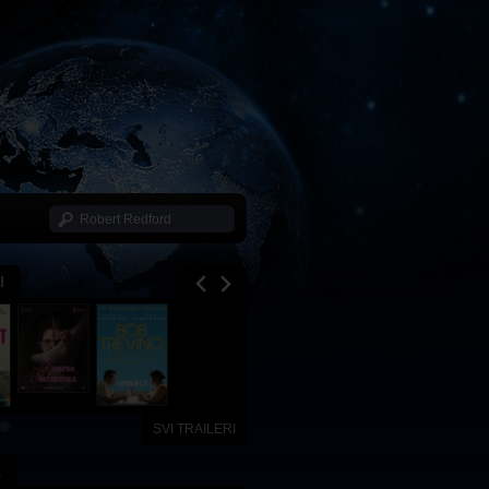
I
SVI TRAILERI
x