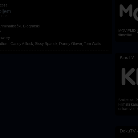
.2019
toljem
e Gun
riminalistički
,
Biografski
MOVIEMIX je
2
filmofila!
Lowery
dford
,
Casey Affleck
,
Sissy Spacek
,
Danny Glover
,
Tom Waits
KinoTV
Smijte se. Pl
Filmski kana
oskarovce, 
DokuTV –