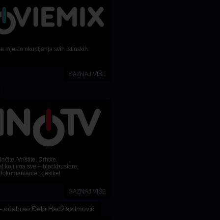
 mjesto okupljanja svih istinskih
SAZNAJ VIŠE
ačite. Vrištite. Drhtite.
l koji ima sve – blockbustere,
dokumentarce, klasike!
SAZNAJ VIŠE
 odabrao Đelo Hadžiselimović