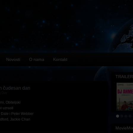
Novosti
O nama
Kontakt
TRAILER
n čudesan dan
g Day
rni
,
Obiteljski
i uzrasti
 Dale i Peter Webber
dford
,
Jackie Chan
MovieMi