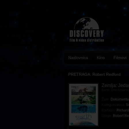
Naslovnica
Kino
Filmovi
PRETRAGA: Robert Redford
Zemlja: Jeda
Earth: One Amazin
Žanr:
Dokumenta
Kategorizacija:
Sv
Redatelj:
Richard
Uloge:
Robert Re