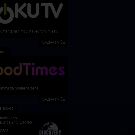
kumentarni filmovi na jednom mjestu!
SAZNAJ VIŠE
mes
ilmovi za moderne žene
SAZNAJ VIŠE
T INFO
Film&Video
a ulica 24C, Zagreb
-2203