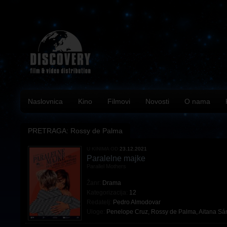
Naslovnica
Kino
Filmovi
Novosti
O nama
PRETRAGA: Rossy de Palma
U KINIMA OD
23.12.2021
Paralelne majke
Parallel Mothers
Žanr:
Drama
Kategorizacija:
12
Redatelj:
Pedro Almodovar
Uloge:
Penelope Cruz
,
Rossy de Palma
,
Aitana Sá