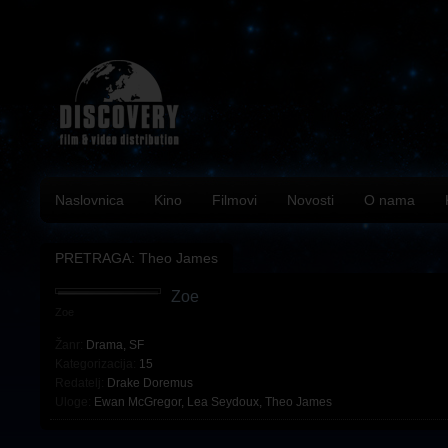
Naslovnica
Kino
Filmovi
Novosti
O nama
PRETRAGA: Theo James
Zoe
Zoe
Žanr:
Drama
,
SF
Kategorizacija:
15
Redatelj:
Drake Doremus
Uloge:
Ewan McGregor
,
Lea Seydoux
,
Theo James