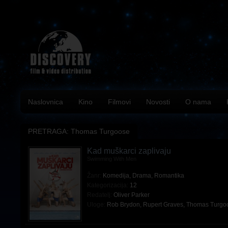
Naslovnica
Kino
Filmovi
Novosti
O nama
PRETRAGA: Thomas Turgoose
Kad muškarci zaplivaju
Swimming With Men
Žanr:
Komedija
,
Drama
,
Romantika
Kategorizacija:
12
Redatelj:
Oliver Parker
Uloge:
Rob Brydon
,
Rupert Graves
,
Thomas Turgo