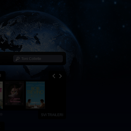
I
SVI TRAILERI
x