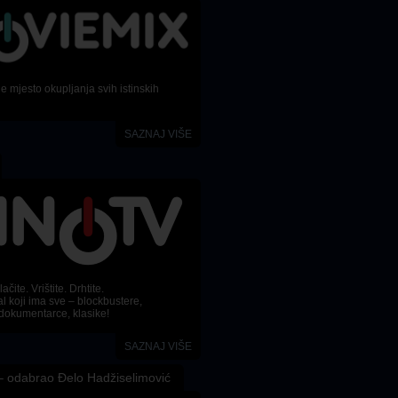
 mjesto okupljanja svih istinskih
SAZNAJ VIŠE
ačite. Vrištite. Drhtite.
l koji ima sve – blockbustere,
dokumentarce, klasike!
SAZNAJ VIŠE
 odabrao Đelo Hadžiselimović