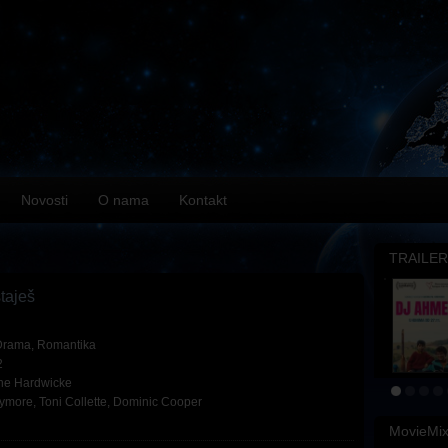
Novosti
O nama
Kontakt
TRAILER
taješ
Drama
,
Romantika
2
ne Hardwicke
rymore
,
Toni Collette
,
Dominic Cooper
MovieMi