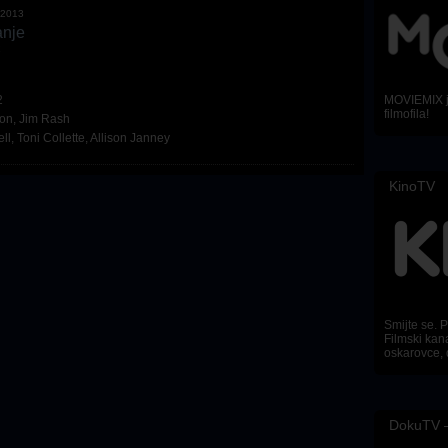
.2013
anje
k
2
MOVIEMIX je
filmofila!
xon
,
Jim Rash
ll
,
Toni Collette
,
Allison Janney
KinoTV
Smijte se. Pl
Filmski kana
oskarovce, 
DokuTV –