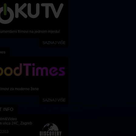
kumentarni filmovi na jednom mjestu!
SAZNAJ VIŠE
mes
ilmovi za moderne žene
SAZNAJ VIŠE
T INFO
Film&Video
a ulica 24C, Zagreb
-2203