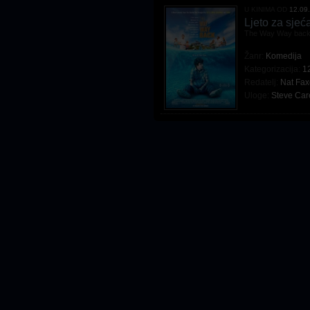
U KINIMA OD
12.09
Ljeto za sjeć
The Way Way bac
Žanr:
Komedija
Kategorizacija:
1
Redatelj:
Nat Fa
Uloge:
Steve Care