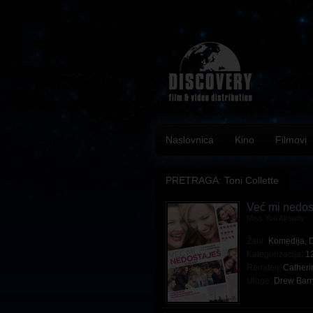
Naslovnica
Kino
Filmovi
PRETRAGA: Toni Collette
Već mi nedos
Miss You Already
Žanr:
Komedija
,
Kategorizacija:
1
Redatelj:
Catheri
Uloge:
Drew Bar