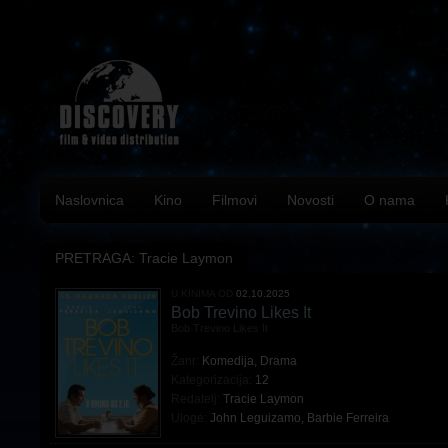
Naslovnica
Kino
Filmovi
Novosti
O nama
PRETRAGA: Tracie Laymon
U KINIMA OD
02.10.2025
Bob Trevino Likes It
Bob Trevino Likes It
Žanr:
Komedija
,
Drama
Kategorizacija:
12
Redatelj:
Tracie Laymon
Uloge:
John Leguizamo
,
Barbie Ferreira