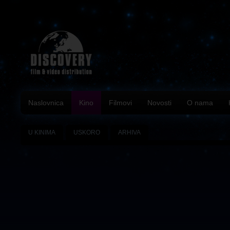
Naslovnica
Kino
Filmovi
Novosti
O nama
U KINIMA
USKORO
ARHIVA