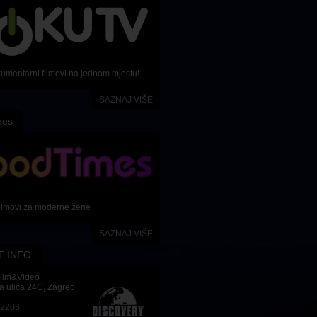
kumentarni filmovi na jednom mjestu!
SAZNAJ VIŠE
mes
ilmovi za moderne žene
SAZNAJ VIŠE
T INFO
Film&Video
a ulica 24C, Zagreb
-2203