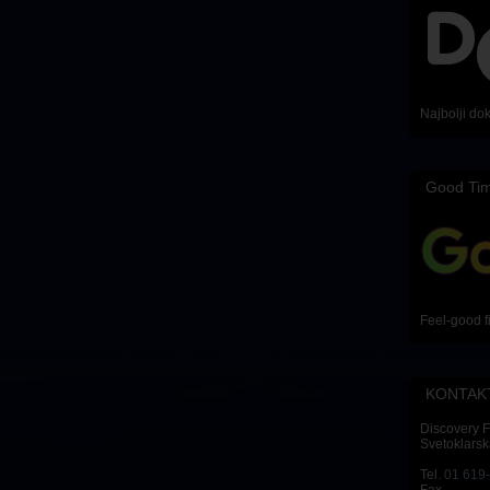
Najbolji do
Good Ti
Feel-good f
KONTAK
Discovery 
Svetoklarsk
Tel.
01 619
Fax.