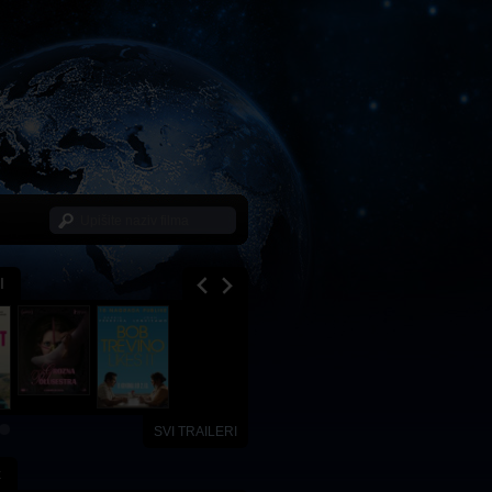
I
SVI TRAILERI
x