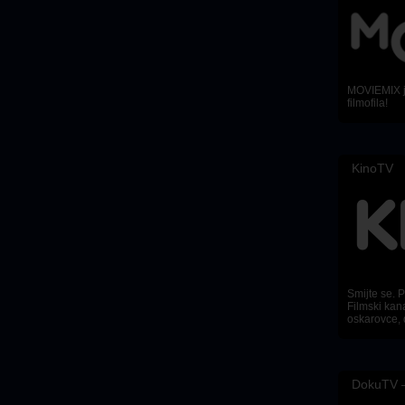
MOVIEMIX je
filmofila!
KinoTV
Smijte se. Pl
Filmski kana
oskarovce, 
DokuTV –