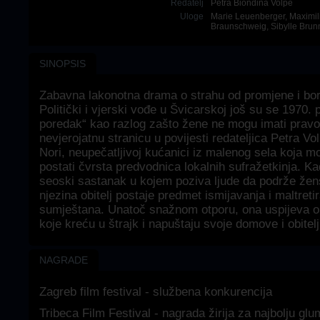
Redatelj
Petra Biondina Volpe
Uloge
Marie Leuenberger
,
Maximil
Braunschweig
,
Sibylle Brun
SINOPSIS
Zabavna lakonotna drama o strahu od promjene i bor
Politički i vjerski vođe u Švicarskoj još su se 1970. 
poredak“ kao razlog zašto žene ne mogu imati pravo
nevjerojatnu stranicu u povijesti redateljica Petra Vo
Nori, neupečatljivoj kućanici iz malenog sela koja m
postati čvrsta predvodnica lokalnih sufražetkinja. K
seoski sastanak u kojem poziva ljude da podrže žen
njezina obitelj postaje predmet ismijavanja i maltreti
sumještana. Unatoč snažnom otporu, ona uspijeva ok
koje kreću u štrajk i napuštaju svoje domove i obitelj
NAGRADE
Zagreb film festival - službena konkurencija
Tribeca Film Festival - nagrada žirija za najbolju glu