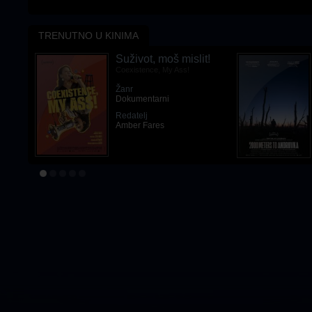
TRENUTNO U KINIMA
Suživot, moš mislit!
Coexistence, My Ass!
Žanr
Dokumentarni
Redatelj
Amber Fares