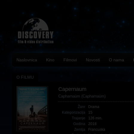
Naslovnica
Kino
Filmovi
Novosti
O nama
O FILMU
Capernaum
Capharnaüm (Capharnaüm)
Žanr
Drama
Kategorizacija
15
Trajanje
126 min.
Godina
2018
Zemlja
Francuska