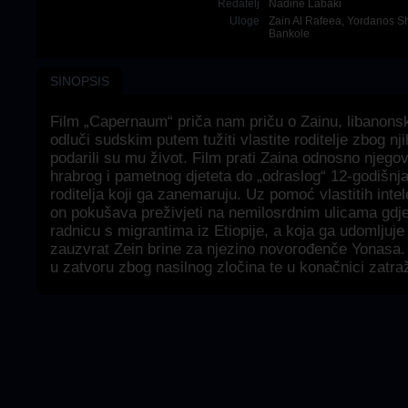
Redatelj
Nadine Labaki
Uloge
Zain Al Rafeea
,
Yordanos Sh
Bankole
SINOPSIS
Film „Capernaum“ priča nam priču o Zainu, libanons
odluči sudskim putem tužiti vlastite roditelje zbog nj
podarili su mu život. Film prati Zaina odnosno njego
hrabrog i pametnog djeteta do „odraslog“ 12-godišnjak
roditelja koji ga zanemaruju. Uz pomoć vlastitih inte
on pokušava preživjeti na nemilosrdnim ulicama gdje
radnicu s migrantima iz Etiopije, a koja ga udomljuje
zauzvrat Zein brine za njezino novorođenče Yonasa.
u zatvoru zbog nasilnog zločina te u konačnici zatra