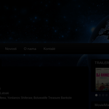
Novosti
O nama
Kontakt
TRAILER
5
 Labaki
afeea
,
Yordanos Shiferaw
,
Boluwatife Treasure Bankole
MovieMi