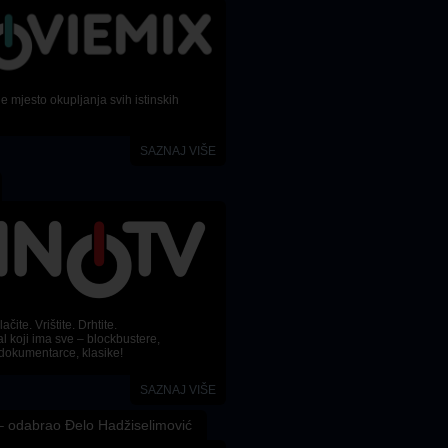
 mjesto okupljanja svih istinskih
SAZNAJ VIŠE
ačite. Vrištite. Drhtite.
l koji ima sve – blockbustere,
dokumentarce, klasike!
SAZNAJ VIŠE
 odabrao Đelo Hadžiselimović