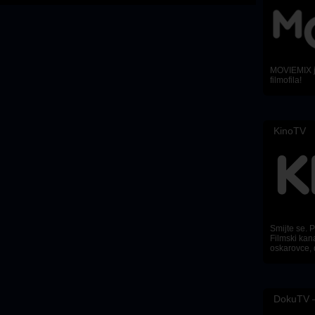
MOVIEMIX je
filmofila!
KinoTV
Smijte se. Pl
Filmski kana
oskarovce, 
DokuTV –