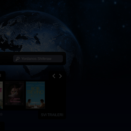
I
SVI TRAILERI
x