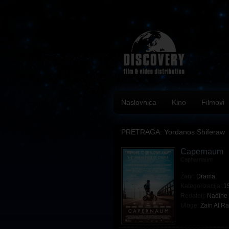
Naslovnica
Kino
Filmovi
PRETRAGA: Yordanos Shiferaw
Capernaum
Capharnaüm
Žanr:
Drama
Kategorizacija:
1
Redatelj:
Nadine
Uloge:
Zain Al R