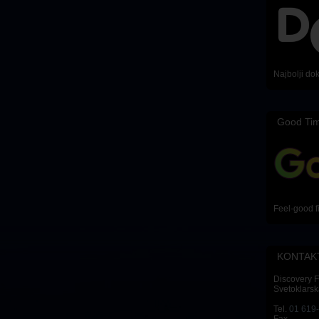
Najbolji do
Good Ti
Feel-good f
KONTAK
Discovery 
Svetoklarsk
Tel.
01 619
Fax.