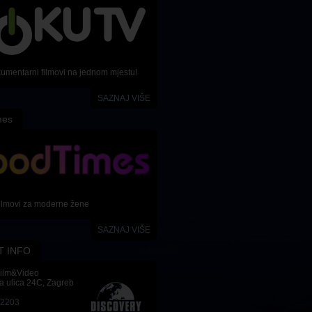
kumentarni filmovi na jednom mjestu!
SAZNAJ VIŠE
mes
ilmovi za moderne žene
SAZNAJ VIŠE
T INFO
Film&Video
a ulica 24C, Zagreb
-2203