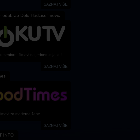
SAZNAJ VIŠE
Redatelj
Redatelj
Mohammadreza Eyni
,
Sara
Ander Thomas Jensen
Khaki
 odabrao Đelo Hadžiselimović
kumentarni filmovi na jednom mjestu!
SAZNAJ VIŠE
mes
ilmovi za moderne žene
SAZNAJ VIŠE
T INFO