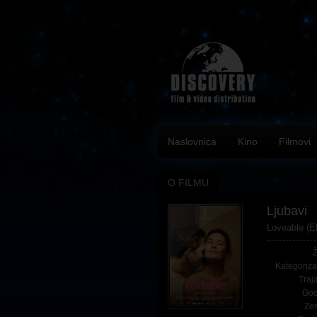
Naslovnica
Kino
Filmovi
O FILMU
Ljubavi
Loveable (El
Kategoriza
Traj
God
Ze