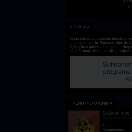
Reda
Ul
SINOPSIS
Maria pokušava uspješno brinuti za sv
zahtjevnom poslu. Sigmund, njen drugi 
Njihov brak počinje se raspadati zbog
spriječi, morat će se suočiti sa svoji
TRENUTNO U KINIMA
Rust
Suživot, moš m
Rust
Coexistence, My As
Žanr
Žanr
Drama
,
Vestern
Dokumentarni