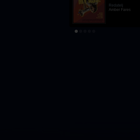
Redatelj
Redatelj
Joel Souza
Amber Fares