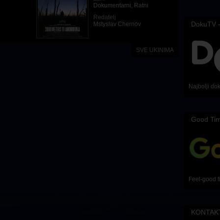
Dokumentarni
,
Ratni
Redatelj
DokuTV –
Mstyslav Chernov
SVE UKINIMA
Najbolji do
Good Ti
Feel-good f
KONTAK