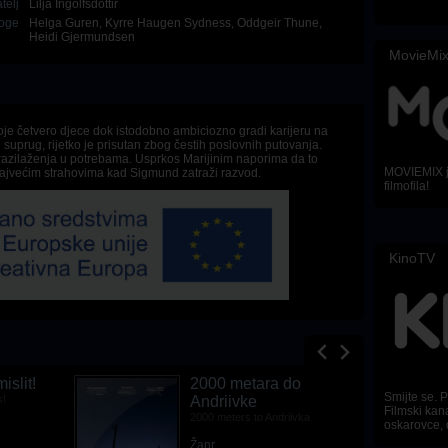
telj
Lilja Ingolfsdottir
oge
Helga Guren
,
Kyrre Haugen Sydness
,
Oddgeir Thune
,
Heidi Gjermundsen
MovieMi
oje četvero djece dok istodobno ambiciozno gradi karijeru na
suprug, rijetko je prisutan zbog čestih poslovnih putovanja.
 razilaženja u potrebama. Usprkos Marijinim naporima da to
MOVIEMIX je
m najvećim strahovima kad Sigmund zatraži razvod.
filmofila!
KinoTV
islit!
2000 metara do
Smijte se. Pl
s!
Andriivke
Filmski kana
2000 meters to Andriivka
oskarovce, 
Žanr