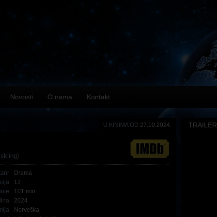
Novosti
O nama
Kontakt
TRAILER
U KINIMA OD
27.10.2024.
skling)
Žanr
Drama
cija
12
anje
101 min.
ina
2024
mlja
Norveška