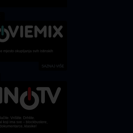
x
 mjesto okupljanja svih istinskih
SAZNAJ VIŠE
Lomeći prepreke
Posljednji viking
ačite. Vrištite. Drhtite.
Cutting through rocks
The last viking
l koji ima sve – blockbustere,
dokumentarce, klasike!
Žanr
Žanr
Dokumentarni
,
Biografski
Komedija