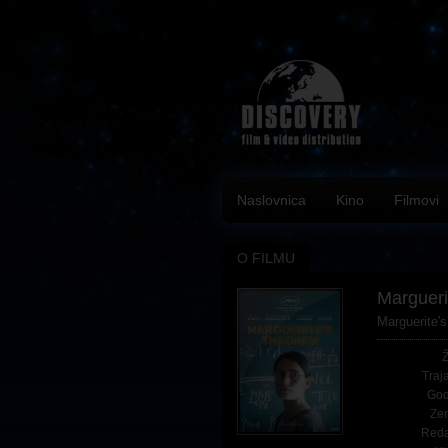
Naslovnica
Kino
Filmovi
O FILMU
Margueri
Marguerite'
Traj
God
Ze
Reda