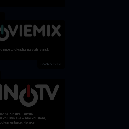
x
 mjesto okupljanja svih istinskih
SAZNAJ VIŠE
Lomeći prepreke
Posljednji viking
Cutting through rocks
The last viking
Žanr
Žanr
Dokumentarni
,
Biografski
Komedija
Redatelj
Redatelj
ačite. Vrištite. Drhtite.
Mohammadreza Eyni
,
Sara
Ander Thomas Jensen
l koji ima sve – blockbustere,
Khaki
dokumentarce, klasike!