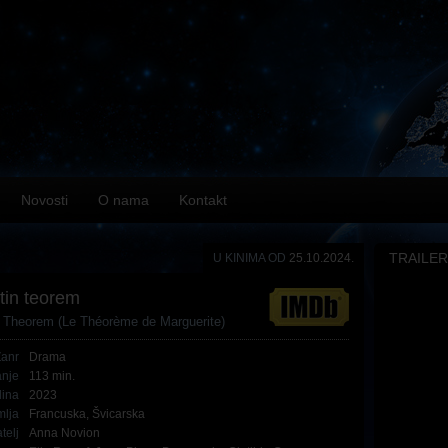
Novosti
O nama
Kontakt
TRAILER
U KINIMA OD
25.10.2024.
tin teorem
s Theorem (Le Théorème de Marguerite)
Žanr
Drama
anje
113 min.
ina
2023
mlja
Francuska
,
Švicarska
telj
Anna Novion