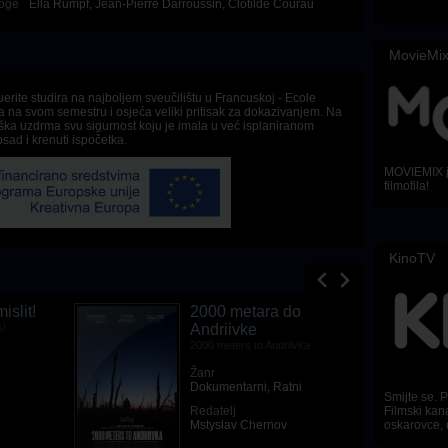
oge
Ella Rumpf
,
Jean-Pierre Darroussin
,
Clotilde Courau
MovieMi
erite studira na najboljem sveučilištu u Francuskoj - Ecole
 na svom semestru i osjeća veliki pritisak za dokazivanjem. Na
ška uzdrma svu sigurnost koju je imala u već isplaniranom
osad i krenuti ispočetka.
MOVIEMIX je
filmofila!
KinoTV
islit!
2000 metara do
s!
Andriivke
2000 meters to Andriivka
Žanr
Dokumentarni
,
Ratni
Smijte se. Pl
Redatelj
Filmski kana
Mstyslav Chernov
oskarovce, 