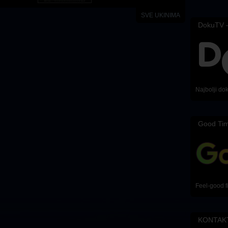
SVE UKINIMA
DokuTV –
Najbolji do
Good Ti
Feel-good f
KONTAK