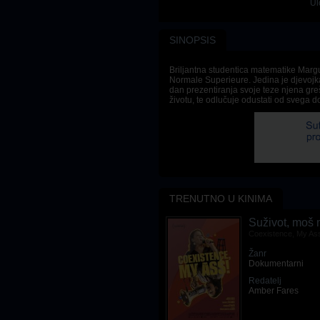
Ul
SINOPSIS
Briljantna studentica matematike Margu
Normale Superieure. Jedina je djevojka
dan prezentiranja svoje teze njena gre
životu, te odlučuje odustati od svega d
TRENUTNO U KINIMA
Rust
Suživot, moš m
Rust
Coexistence, My As
Žanr
Žanr
Drama
,
Vestern
Dokumentarni
Redatelj
Redatelj
Joel Souza
Amber Fares