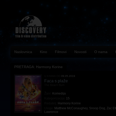
Naslovnica
Kino
Filmovi
Novosti
O nama
PRETRAGA: Harmony Korine
U KINIMA OD
09.05.2019
Faca s plaže
The Beach Bum
Žanr:
Komedija
Kategorizacija:
15
Redatelj:
Harmony Korine
Uloge:
Matthew McConaughey
,
Snoop Dog
,
Zac Ef
Lawrence