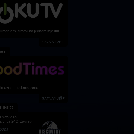
kumentarni filmovi na jednom mjestu!
SAZNAJ VIŠE
mes
ilmovi za moderne žene
SAZNAJ VIŠE
T INFO
Film&Video
a ulica 24C, Zagreb
-2203