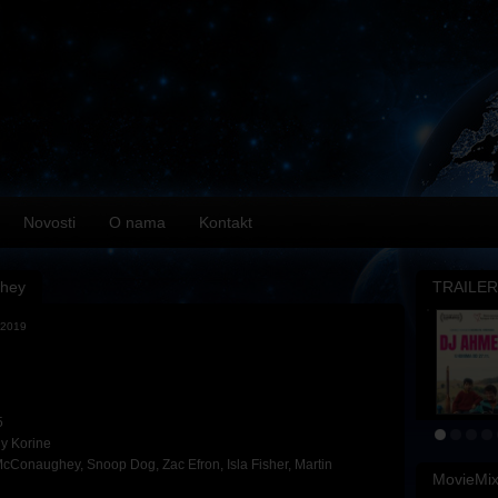
Novosti
O nama
Kontakt
hey
TRAILER
.2019
5
y Korine
McConaughey
,
Snoop Dog
,
Zac Efron
,
Isla Fisher
,
Martin
MovieMi