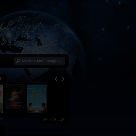
I
SVI TRAILERI
x