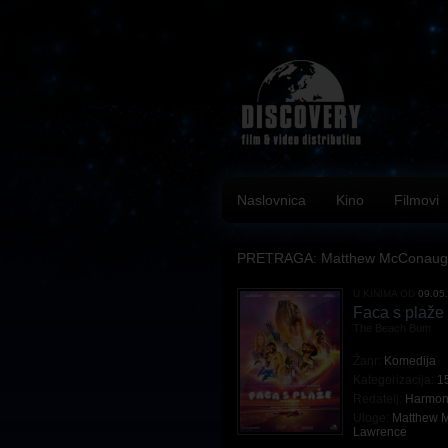
Naslovnica
Kino
Filmovi
PRETRAGA: Matthew McConaug
U KINIMA OD
09.05
Faca s plaže
The Beach Bum
Žanr:
Komedija
Kategorizacija:
1
Redatelj:
Harmon
Uloge:
Matthew 
Lawrence