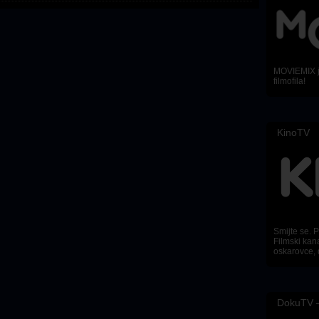
MOVIEMIX je
filmofila!
KinoTV
Smijte se. Pl
Filmski kana
oskarovce, 
DokuTV –