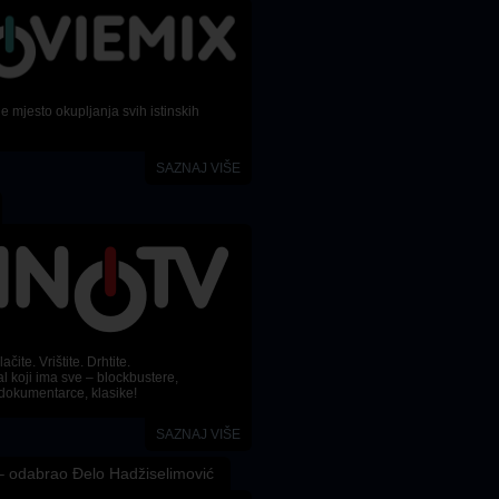
 mjesto okupljanja svih istinskih
SAZNAJ VIŠE
ačite. Vrištite. Drhtite.
l koji ima sve – blockbustere,
dokumentarce, klasike!
SAZNAJ VIŠE
 odabrao Đelo Hadžiselimović