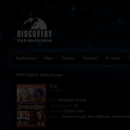
Naslovnica
Kino
Filmovi
Novosti
O nama
PRETRAGA: Holly Hunter
Raj
Paradise
Žanr:
Komedija
,
Drama
Kategorizacija:
12
Redatelj:
Diablo Cody
Uloge:
Julianne Hough
,
Nick Offerman
,
Holly Hunt