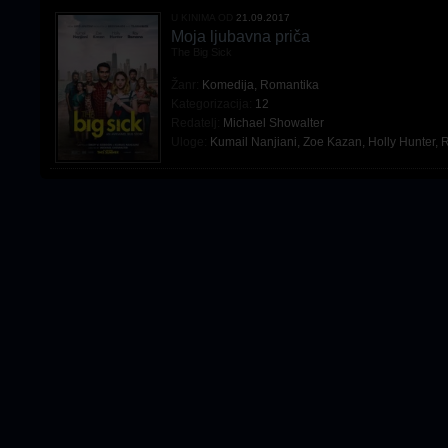
U KINIMA OD
21.09.2017
Moja ljubavna priča
The Big Sick
Žanr:
Komedija
,
Romantika
Kategorizacija:
12
Redatelj:
Michael Showalter
Uloge:
Kumail Nanjiani
,
Zoe Kazan
,
Holly Hunter
,