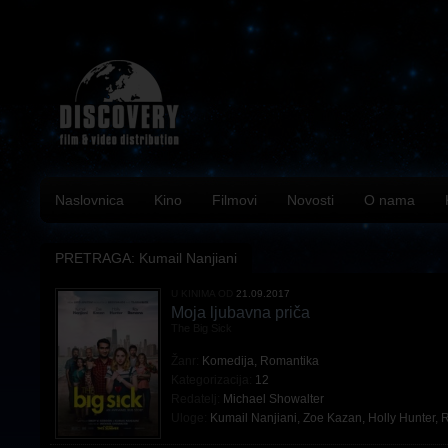
Naslovnica
Kino
Filmovi
Novosti
O nama
PRETRAGA: Kumail Nanjiani
U KINIMA OD
21.09.2017
Moja ljubavna priča
The Big Sick
Žanr:
Komedija
,
Romantika
Kategorizacija:
12
Redatelj:
Michael Showalter
Uloge:
Kumail Nanjiani
,
Zoe Kazan
,
Holly Hunter
,